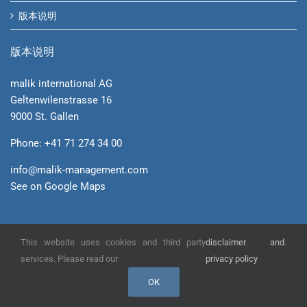
版本说明
版本说明
malik international AG
Geltenwilenstrasse 16
9000 St. Gallen
Phone: +41 71 274 34 00
info@malik-management.com
See on Google Maps
© malik international AG
This website uses cookies and third party
disclaimer and
.
services. Please read our
privacy policy
YouTube
Xing
LinkedIn
OK