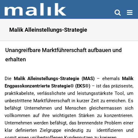
Zum
Inhalt
springen
Malik Alleinstellungs-Strategie
Unangreifbare Marktführerschaft aufbauen und
erhalten
Die
Malik Alleinstellungs-Strategie (MAS)
– ehemals
Malik
Engpasskonzentrierte Strategie® (EKS®)
– ist das präziseste,
praktikabelste, verlässlichste und leistungsstärkste Tool, um
unbestrittene Marktführerschaft in kurzer Zeit zu erreichen. Es
befähigt Unternehmen und Menschen gleichermassen sich
vollkommen auf ihre wichtigsten Stärken zu konzentrieren.
Unternehmen werden befähigt, das brennendste Problem einer
klar definierten Zielgruppe eindeutig zu identifizieren und
somit einen unübertroffenen Kundennutzen zu kreieren.