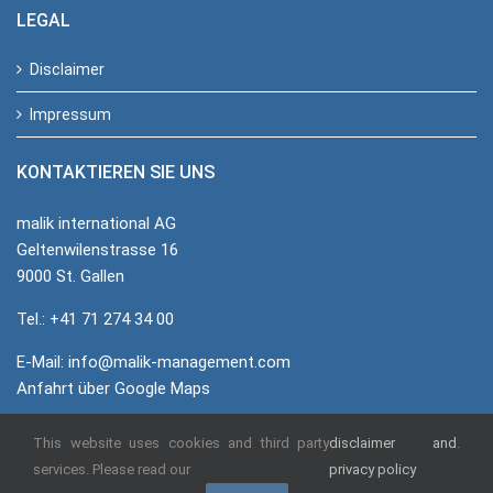
LEGAL
Disclaimer
Impressum
KONTAKTIEREN SIE UNS
malik international AG
Geltenwilenstrasse 16
9000 St. Gallen
Tel.: +41 71 274 34 00
E-Mail:
info@malik-management.com
Anfahrt über Google Maps
This website uses cookies and third party
disclaimer and
.
© malik international AG
services. Please read our
privacy policy