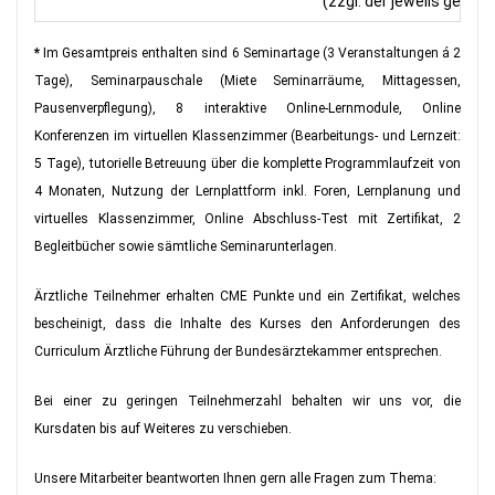
(zzgl. der jeweils gelte
*
Im Gesamtpreis enthalten sind 6 Seminartage (3 Veranstaltungen á 2
Tage), Seminarpauschale (Miete Seminarräume, Mittagessen,
Pausenverpflegung), 8 interaktive Online-Lernmodule, Online
Konferenzen im virtuellen Klassenzimmer (Bearbeitungs- und Lernzeit:
5 Tage), tutorielle Betreuung über die komplette Programmlaufzeit von
4 Monaten, Nutzung der Lernplattform inkl. Foren, Lernplanung und
virtuelles Klassenzimmer, Online Abschluss-Test mit Zertifikat, 2
Begleitbücher sowie sämtliche Seminarunterlagen.
Ärztliche Teilnehmer erhalten CME Punkte und ein Zertifikat, welches
bescheinigt, dass die Inhalte des Kurses den Anforderungen des
Curriculum Ärztliche Führung der Bundesärztekammer entsprechen.
Bei einer zu geringen Teilnehmerzahl behalten wir uns vor, die
Kursdaten bis auf Weiteres zu verschieben.
Unsere Mitarbeiter beantworten Ihnen gern alle Fragen zum Thema
: