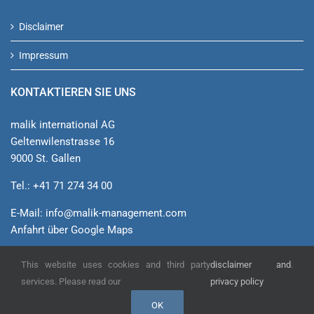
Disclaimer
Impressum
KONTAKTIEREN SIE UNS
malik international AG
Geltenwilenstrasse 16
9000 St. Gallen
Tel.: +41 71 274 34 00
E-Mail:
info@malik-management.com
Anfahrt über Google Maps
This website uses cookies and third party
disclaimer and
.
© malik international AG
services. Please read our
privacy policy
OK
YouTube
Xing
LinkedIn