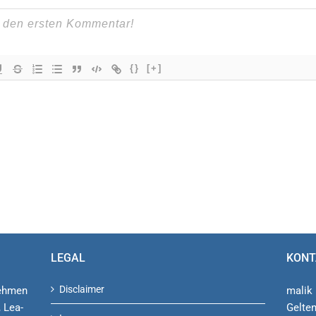
{}
[+]
LEGAL
KONT
Disclaimer
nehmen
malik 
, Lea­
Gelte