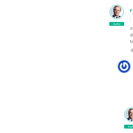
F
Autor
I
d
M
Aut