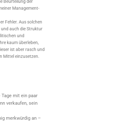
ie Beurteilung der
d meiner Management-
er Fehler. Aus solchen
und auch die Struktur
itischen und
ahre kaum überleben,
eser ist aber rasch und
n Mittel einzusetzen.
 Tage mit ein paar
nn verkaufen, sein
enig merkwürdig an –