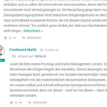
einbüßen und so selbst die Unternehmen herunterziehen, denen die Fi
Innovationen noch einmal gelungen ist. Ein Neuanfang ginge dann nur
Zwangsübertragung bisher nicht belasteten Bürgereigentums an den S
neue Zentralbank ausstatten könnte, die mit diesem Kapital wieder ei
emittieren könnte.“ Ein wirklich guter Artikel, der viele zum Nachdenken
nicht Angst
…
Weiterlesen »
Antworten
0
Fredmund Malik
14 Jahre vor
Antwort auf
Stefan B.
or
Lesen Sie bitte meine Postings und meine Management-Letters. Do
Situationen die nötigen Regeln des Handelns. Genau deswegen, wei
mehr managen lässt, spreche ich von Sozialer Kernschmelze. Gena
herbeigeführt mit den herkömmlichen ökonomischen Denkweisen.
wir unsere radikal und schnell wirksamen Syntegrationsverfahr
Systeme entwickelt, denn mit diesen – und nur mit diesen – kann
verhindert werden.
Antworten
0