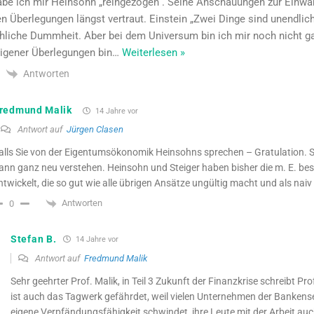
be ich mir Heinsohn „reingezogen“. Seine Anschauungen zur Einwa
n Überlegungen längst vertraut. Einstein „Zwei Dinge sind unendli
liche Dummheit. Aber bei dem Universum bin ich mir noch nicht gan
igener Überlegungen bin
…
Weiterlesen »
Antworten
redmund Malik
14 Jahre vor
Antwort auf
Jürgen Clasen
alls Sie von der Eigentumsökonomik Heinsohns sprechen – Gratulation. S
ann ganz neu verstehen. Heinsohn und Steiger haben bisher die m. E. bes
ntwickelt, die so gut wie alle übrigen Ansätze ungültig macht und als naiv 
Antworten
0
Stefan B.
14 Jahre vor
Antwort auf
Fredmund Malik
Sehr geehrter Prof. Malik, in Teil 3 Zukunft der Finanzkrise schreibt Pr
ist auch das Tagwerk gefährdet, weil vielen Unternehmen der Bankense
eigene Verpfändungsfähigkeit schwindet, ihre Leute mit der Arbeit auc