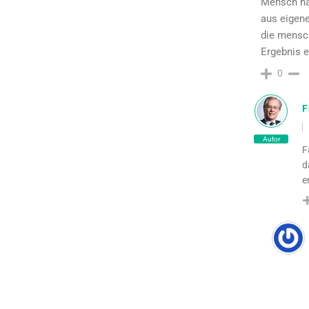
Mensch ha
aus eigene
die mensch
Ergebnis e
0
F
Autor
F
d
e