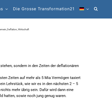
ns
Die Grosse Transformation21
gemein
Deflation
Wirtschaft
Wann die wahren Gross-Vermögen entstehen
stehen, sondern in den Zeiten der deflationären
esten Zeiten auf mehr als 5 Mia Vermögen taxiert
ein Lehrstück, wie wir es in den nächsten 2 – 5
ichts mehr übrig sein. Dafür wird dann eine
ld hatten, sowie noch jung genug waren.