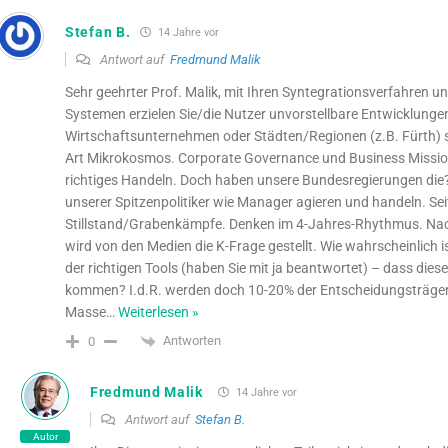
Stefan B.
14 Jahre vor
Antwort auf
Fredmund Malik
Sehr geehrter Prof. Malik, mit Ihren Syntegrationsverfahren
Systemen erzielen Sie/die Nutzer unvorstellbare Entwicklungen
Wirtschaftsunternehmen oder Städten/Regionen (z.B. Fürth) s
Art Mikrokosmos. Corporate Governance und Business Mission 
richtiges Handeln. Doch haben unsere Bundesregierungen die?
unserer Spitzenpolitiker wie Manager agieren und handeln. Se
Stillstand/Grabenkämpfe. Denken im 4-Jahres-Rhythmus. Nac
wird von den Medien die K-Frage gestellt. Wie wahrscheinlich i
der richtigen Tools (haben Sie mit ja beantwortet) – dass di
kommen? I.d.R. werden doch 10-20% der Entscheidungsträger 
Masse
…
Weiterlesen »
Antworten
0
Fredmund Malik
14 Jahre vor
Antwort auf
Stefan B.
Autor