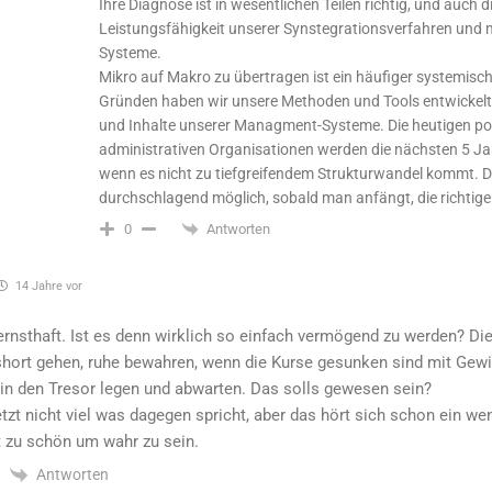
Ihre Diagnose ist in wesentlichen Teilen richtig, und auch d
Leistungsfähigkeit unserer Synstegrationsverfahren un
Systeme.
Mikro auf Makro zu übertragen ist ein häufiger systemisch
Gründen haben wir unsere Methoden und Tools entwickelt 
und Inhalte unserer Managment-Systeme. Die heutigen pol
administrativen Organisationen werden die nächsten 5 J
wenn es nicht zu tiefgreifendem Strukturwandel kommt. Di
durchschlagend möglich, sobald man anfängt, die richtige
Antworten
0
14 Jahre vor
ernsthaft. Ist es denn wirklich so einfach vermögend zu werden? Die
hort gehen, ruhe bewahren, wenn die Kurse gesunken sind mit Gewi
in den Tresor legen und abwarten. Das solls gewesen sein?
etzt nicht viel was dagegen spricht, aber das hört sich schon ein w
 zu schön um wahr zu sein.
Antworten