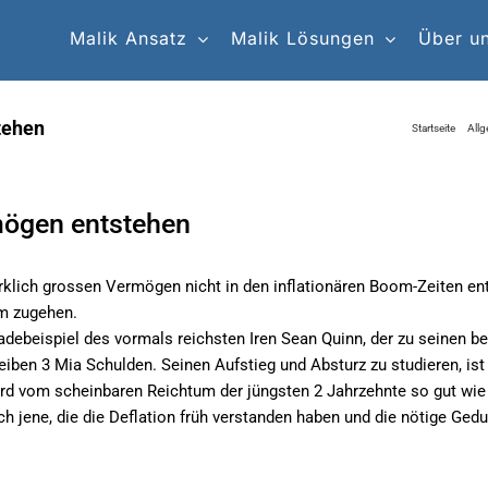
Malik Ansatz
Malik Lösungen
Über u
tehen
Startseite
All
ögen entstehen
rklich grossen Vermögen nicht in den inflationären Boom-Zeiten ent
am zugehen.
adebeispiel des vormals reichsten Iren Sean Quinn, der zu seinen b
iben 3 Mia Schulden. Seinen Aufstieg und Absturz zu studieren, ist 
d vom scheinbaren Reichtum der jüngsten 2 Jahrzehnte so gut wie n
 jene, die die Deflation früh verstanden haben und die nötige Gedu