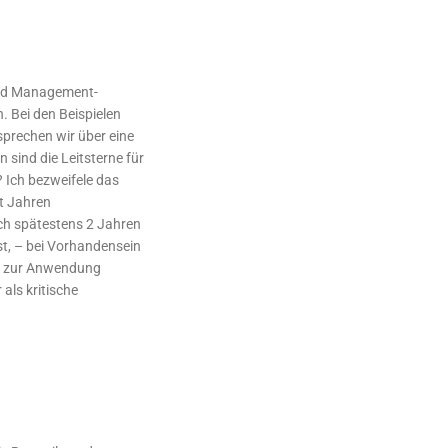
 und Management-
. Bei den Beispielen
prechen wir über eine
sind die Leitsterne für
 Ich bezweifele das
it Jahren
h spätestens 2 Jahren
st, – bei Vorhandensein
ese zur Anwendung
als kritische