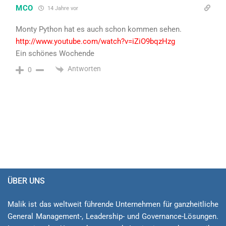
MCO
14 Jahre vor
Monty Python hat es auch schon kommen sehen.
http://www.youtube.com/watch?v=iZiO9bqzHzg
Ein schönes Wochende
Antworten
0
ÜBER UNS
Malik ist das weltweit führende Unternehmen für ganzheitliche
General Ma­na­ge­ment-, Lea­der­ship- und Governance-Lösungen.