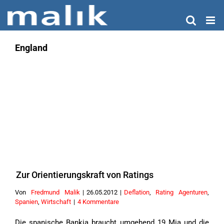
Zum
Inhalt
springen
England
Zur Orientierungskraft von Ratings
Von
Fredmund Malik
|
26.05.2012
|
Deflation
,
Rating Agenturen
,
Spanien
,
Wirtschaft
|
4 Kommentare
Die spanische Bankia braucht umgehend 19 Mia und die